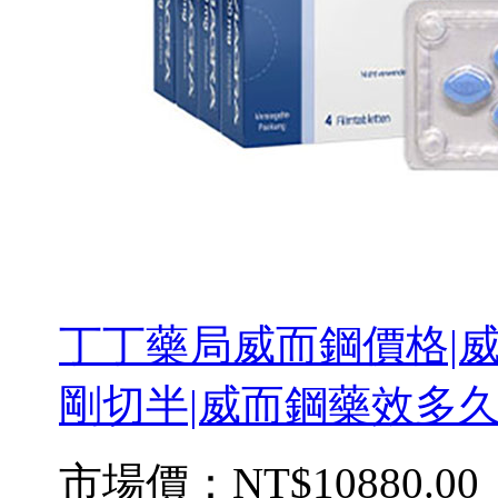
丁丁藥局威而鋼價格|威
剛切半|威而鋼藥效多久 
市場價：
NT$10880.00