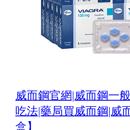
威而鋼官網|威而鋼一般
吃法|藥局買威而鋼|威而
盒】