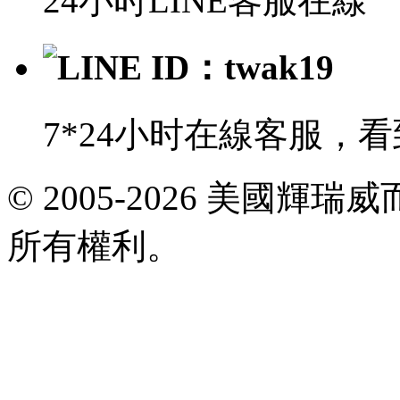
24小时LINE客服在線
LINE ID：twak19
7*24小时在線客服，
E-
© 2005-2026 美國
mail:
viagrataiwan@gmail.com
所有權利。
共
執
行
30
個
查
詢，
用
時