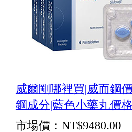
威爾剛哪裡買|威而鋼價
鋼成分|藍色小藥丸價格 
市場價：
NT$9480.00