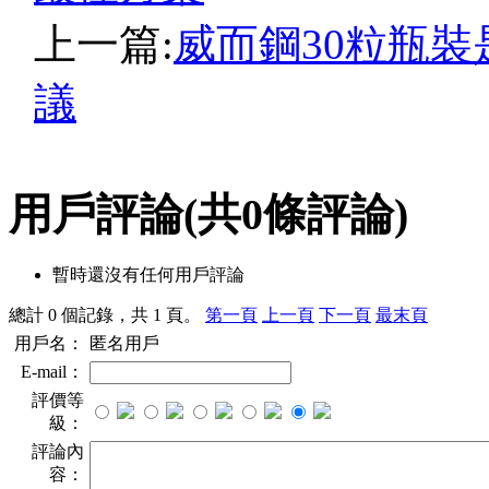
上一篇:
威而鋼30粒瓶
議
用戶評論
(共
0
條評論)
暫時還沒有任何用戶評論
總計 0 個記錄，共 1 頁。
第一頁
上一頁
下一頁
最末頁
用戶名：
匿名用戶
E-mail：
評價等
級：
評論內
容：