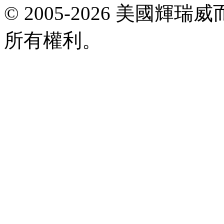
E-
© 2005-2026 美國
mail:
viagrataiwan@gmail.com
所有權利。
共
執
行
31
個
查
詢，
用
時
0.033252
秒，
在
線
31
人，
Gzip
已
禁
用，