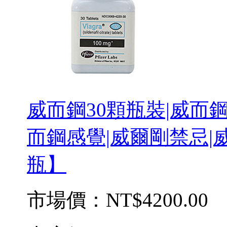
威而鋼30顆瓶裝|威而
而鋼感覺|威爾剛禁忌|
瓶】
市場價：
NT$4200.00