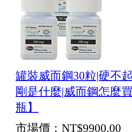
罐裝威而鋼30粒|硬不
剛是什麼|威而鋼怎麼買
瓶】
市場價：
NT$9900.00