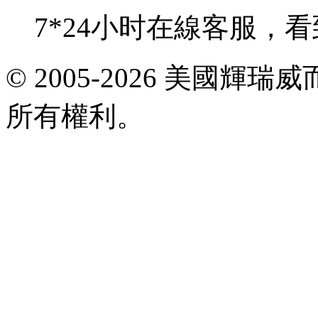
7*24小时在線客服，
E-
© 2005-2026 美國
mail:
viagrataiwan@gmail.com
所有權利。
共
執
行
30
個
查
詢，
用
時
0.021341
秒，
在
線
21