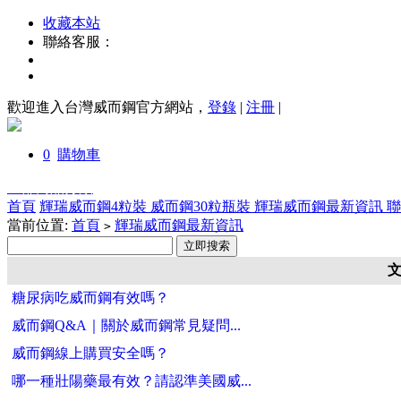
收藏本站
聯絡客服：
歡迎進入台灣威而鋼官方網站，
登錄
|
注冊
|
0
購物車
全部商品分類
首頁
輝瑞威而鋼4粒裝
威而鋼30粒瓶裝
輝瑞威而鋼最新資訊
當前位置:
首頁
輝瑞威而鋼最新資訊
>
糖尿病吃威而鋼有效嗎？
威而鋼Q&A｜關於威而鋼常見疑問...
威而鋼線上購買安全嗎？
哪一種壯陽藥最有效？請認準美國威...