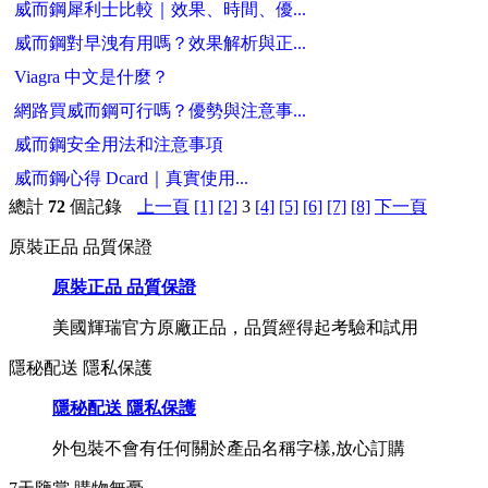
威而鋼犀利士比較｜效果、時間、優...
威而鋼對早洩有用嗎？效果解析與正...
Viagra 中文是什麼？
網路買威而鋼可行嗎？優勢與注意事...
威而鋼安全用法和注意事項
威而鋼心得 Dcard｜真實使用...
總計
72
個記錄
上一頁
[1]
[2]
3
[4]
[5]
[6]
[7]
[8]
下一頁
原裝正品 品質保證
原裝正品 品質保證
美國輝瑞官方原廠正品，品質經得起考驗和試用
隱秘配送 隱私保護
隱秘配送 隱私保護
外包裝不會有任何關於產品名稱字樣,放心訂購