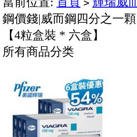
當前位置:
首頁
輝瑞威
>
鋼價錢|威而鋼四分之一顆
【4粒盒裝 * 六盒】
所有商品分类