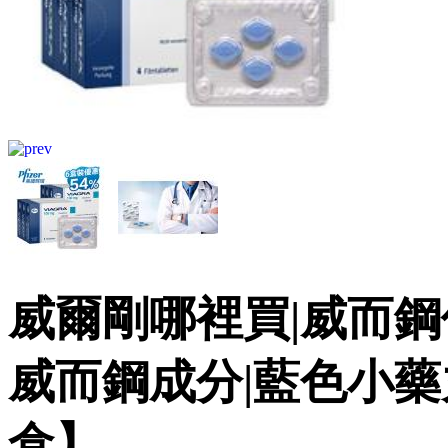
威爾剛哪裡買|威而鋼
威而鋼成分|藍色小藥丸
盒】