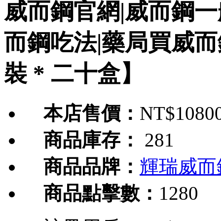
威而鋼官網|威而鋼一
而鋼吃法|藥局買威而
裝 * 二十盒】
本店售價：
NT$10800
商品庫存：
281
商品品牌：
輝瑞威而
商品點擊數：
1280