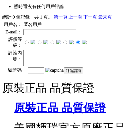
暫時還沒有任何用戶評論
總計 0 個記錄，共 1 頁。
第一頁
上一頁
下一頁
最末頁
用戶名：
匿名用戶
E-mail：
評價等
級：
評論內
容：
驗證碼：
原裝正品 品質保證
原裝正品 品質保證
美國輝瑞官方原廠正品