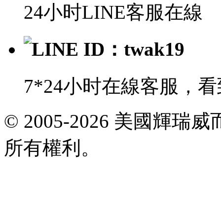
24小时LINE客服在線
LINE ID：twak19
7*24小时在線客服，
E-
© 2005-2026 美國
mail:
viagrataiwan@gmail.com
所有權利。
共
執
行
35
個
查
詢，
用