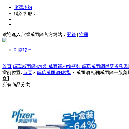
收藏本站
聯絡客服：
歡迎進入台灣威而鋼官方網站，
登錄
|
注冊
|
0
購物車
全部商品分類
首頁
輝瑞威而鋼4粒裝
威而鋼30粒瓶裝
輝瑞威而鋼最新資訊
當前位置:
首頁
輝瑞威而鋼4粒裝
威而鋼官網|威而鋼一般藥局
>
>
盒】
所有商品分类