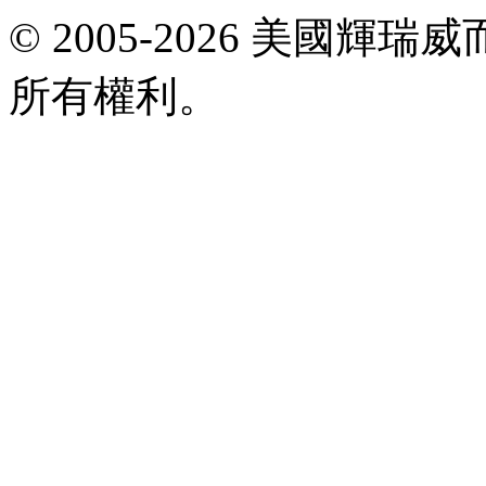
E-
© 2005-2026 美國
mail:
viagrataiwan@gmail.com
所有權利。
共
執
行
8
個
查
詢，
用
時
0.031395
秒，
在
線
8
人，
Gzip
已
禁